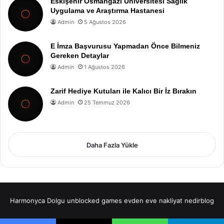
Eskişehir Osmangazi Üniversitesi Sağlık
Uygulama ve Araştırma Hastanesi
Admin
5 Ağustos 2026
E İmza Başvurusu Yapmadan Önce Bilmeniz
Gereken Detaylar
Admin
1 Ağustos 2026
Zarif Hediye Kutuları ile Kalıcı Bir İz Bırakın
Admin
25 Temmuz 2026
Daha Fazla Yükle
Harmonyca Dolgu
unblocked games
evden eve nakliyat
nedirblog