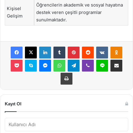
Öğrencilerin akademik ve sosyal hayatına
Kişisel
destek veren çeşitli programlar
Gelişim
sunulmaktadır.
Facebook
X
LinkedIn
Tumblr
Pinterest
Reddit
VKontakte
Odnok
Pocket
Skype
Messenger
WhatsApp
Telegram
Viber
Line
E-Posta ile payla
Yazdır
Kayıt Ol