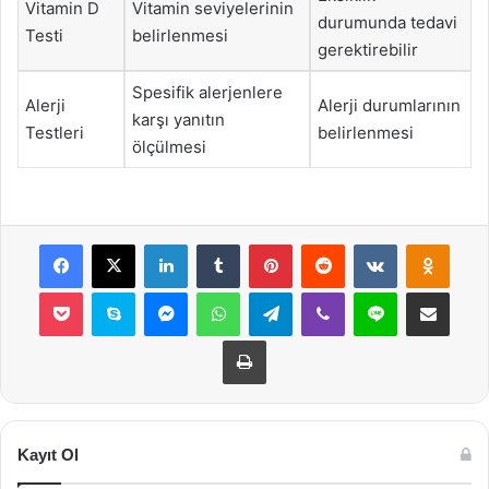
Vitamin D
Vitamin seviyelerinin
durumunda tedavi
Testi
belirlenmesi
gerektirebilir
Spesifik alerjenlere
Alerji
Alerji durumlarının
karşı yanıtın
Testleri
belirlenmesi
ölçülmesi
Facebook
X
LinkedIn
Tumblr
Pinterest
Reddit
VKontakte
Odnok
Pocket
Skype
Messenger
WhatsApp
Telegram
Viber
Line
E-Posta ile payla
Yazdır
Kayıt Ol