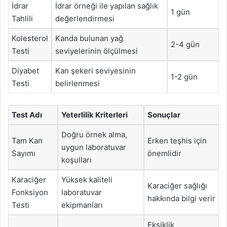
İdrar
İdrar örneği ile yapılan sağlık
1 gün
Tahlili
değerlendirmesi
Kolesterol
Kanda bulunan yağ
2-4 gün
Testi
seviyelerinin ölçülmesi
Diyabet
Kan şekeri seviyesinin
1-2 gün
Testi
belirlenmesi
Test Adı
Yeterlilik Kriterleri
Sonuçlar
Doğru örnek alma,
Tam Kan
Erken teşhis için
uygun laboratuvar
Sayımı
önemlidir
koşulları
Karaciğer
Yüksek kaliteli
Karaciğer sağlığı
Fonksiyon
laboratuvar
hakkında bilgi verir
Testi
ekipmanları
Eksiklik