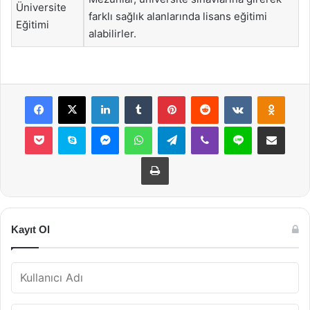
Üniversite
farklı sağlık alanlarında lisans eğitimi
Eğitimi
alabilirler.
Facebook
X
LinkedIn
Tumblr
Pinterest
Reddit
VKontakte
Odnok
Pocket
Skype
Messenger
WhatsApp
Telegram
Viber
Line
E-Posta ile payla
Yazdır
Kayıt Ol