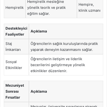
Hemşirelik mesleğine
Hemşire,
Hemşirelik
yönelik teorik ve pratik
klinik uzmanı
eğitim sağlar.
Destekleyici
Açıklama
Faaliyetler
Staj
Öğrencilerin sağlık kuruluşlarında pratik
İmkanları
yaparak deneyim kazanmasını sağlar.
Öğrencilerin iletişim ve liderlik
Sosyal
becerilerini geliştirmeye yönelik
Etkinlikler
etkinlikler düzenlenir.
Mezuniyet
Sonrası
Açıklama
Fırsatlar
Mezunlar, üniversite sınavlarına girerek