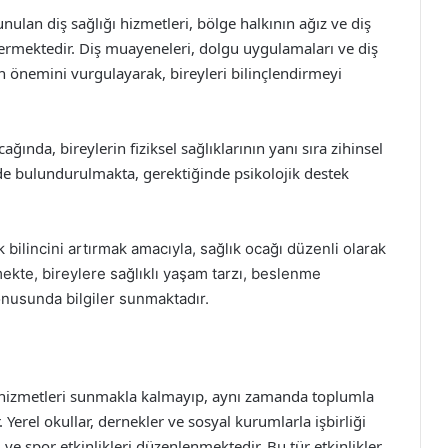
nulan diş sağlığı hizmetleri, bölge halkının ağız ve diş
ermektedir. Diş muayeneleri, dolgu uygulamaları ve diş
nın önemini vurgulayarak, bireyleri bilinçlendirmeyi
ağında, bireylerin fiziksel sağlıklarının yanı sıra zihinsel
de bulundurulmakta, gerektiğinde psikolojik destek
k bilincini artırmak amacıyla, sağlık ocağı düzenli olarak
ekte, bireylere sağlıklı yaşam tarzı, beslenme
konusunda bilgiler sunmaktadır.
k hizmetleri sunmakla kalmayıp, aynı zamanda toplumla
r. Yerel okullar, dernekler ve sosyal kurumlarla işbirliği
ve spor etkinlikleri düzenlenmektedir. Bu tür etkinlikler,