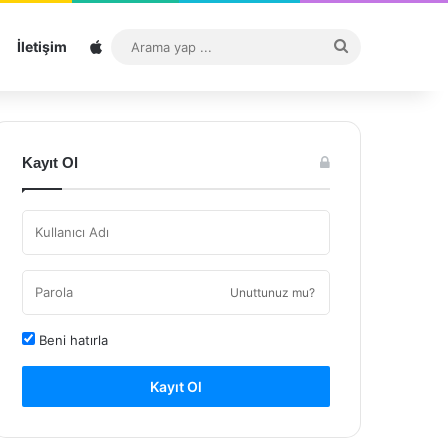
Sitemap
Arama
İletişim
yap
...
Kayıt Ol
Unuttunuz mu?
Beni hatırla
Kayıt Ol