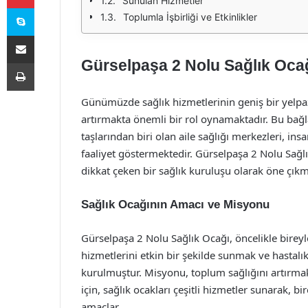
Sunulan Hizmetler
Skype
Toplumla İşbirliği ve Etkinlikler
E-Posta ile paylaş
Gürselpaşa 2 Nolu Sağlık Ocağı
Yazdır
Günümüzde sağlık hizmetlerinin geniş bir yelpaz
artırmakta önemli bir rol oynamaktadır. Bu bağl
taşlarından biri olan aile sağlığı merkezleri, ins
faaliyet göstermektedir. Gürselpaşa 2 Nolu Sağ
dikkat çeken bir sağlık kuruluşu olarak öne çıkm
Sağlık Ocağının Amacı ve Misyonu
Gürselpaşa 2 Nolu Sağlık Ocağı, öncelikle birey
hizmetlerini etkin bir şekilde sunmak ve hastalı
kurulmuştur. Misyonu, toplum sağlığını artırmak 
için, sağlık ocakları çeşitli hizmetler sunarak, bi
amaçlar.