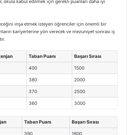
, okula kabul edilmek için gerekli puanları daha iyi
eceğini inşa etmek isteyen öğrenciler için önemli bir
onların kariyerlerine yön verecek ve mezuniyet sonrası iş
ır.
tenjan
Taban Puanı
Başarı Sırası
400
1500
380
2000
370
2500
360
3000
jan
Taban Puanı
Başarı Sırası
390
1800