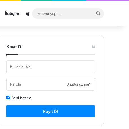
Sitemap
Arama
İletişim
yap
...
Kayıt Ol
Unuttunuz mu?
Beni hatırla
Kayıt Ol