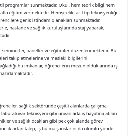
itli programlar sunmaktadır. Okul, hem teorik bilgi hem
la eğitim vermektedir. Hemşirelik, acil tıp teknisyenliği
öğrencilere geniş istihdam olanakları sunmaktadır.
rle, hastane ve sağlık kuruluşlarında staj yaparak,
adır.
ir seminerler, paneller ve eğitimler düzenlenmektedir. Bu
eleri takip etmelerine ve mesleki bilgilerini
ağladığı bu imkanlar, öğrencilerin mezun olduklarında iş
hazırlamaktadır.
enciler, sağlık sektöründe çeşitli alanlarda çalışma
 laboratuvar teknisyeni gibi unvanlarla iş hayatına atılan
inikler ve sağlık ocakları gibi pek çok alanda görev
önelik artan talep, iş bulma şanslarını da olumlu yönde