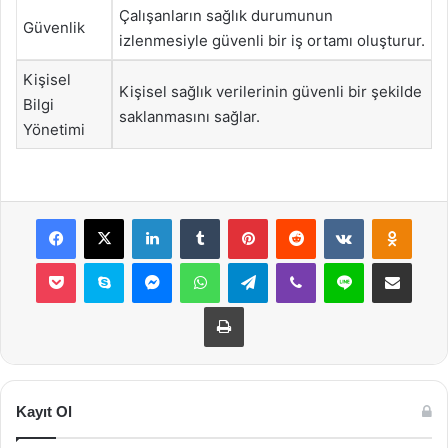
Çalışanların sağlık durumunun
Güvenlik
izlenmesiyle güvenli bir iş ortamı oluşturur.
Kişisel
Kişisel sağlık verilerinin güvenli bir şekilde
Bilgi
saklanmasını sağlar.
Yönetimi
Facebook
X
LinkedIn
Tumblr
Pinterest
Reddit
VKontakte
Odnok
Pocket
Skype
Messenger
WhatsApp
Telegram
Viber
Line
E-Posta ile payla
Yazdır
Kayıt Ol