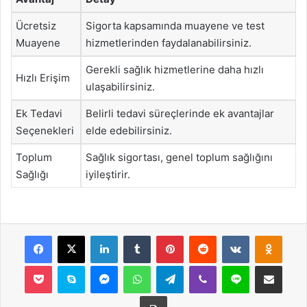
Ücretsiz
Sigorta kapsamında muayene ve test
Muayene
hizmetlerinden faydalanabilirsiniz.
Gerekli sağlık hizmetlerine daha hızlı
Hızlı Erişim
ulaşabilirsiniz.
Ek Tedavi
Belirli tedavi süreçlerinde ek avantajlar
Seçenekleri
elde edebilirsiniz.
Toplum
Sağlık sigortası, genel toplum sağlığını
Sağlığı
iyileştirir.
Facebook
X
LinkedIn
Tumblr
Pinterest
Reddit
VKontakte
Odnok
Pocket
Skype
Messenger
WhatsApp
Telegram
Viber
Line
E-Posta ile payla
Yazdır