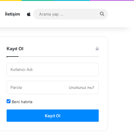
Sitemap
Arama
İletişim
yap
...
Kayıt Ol
Unuttunuz mu?
Beni hatırla
Kayıt Ol