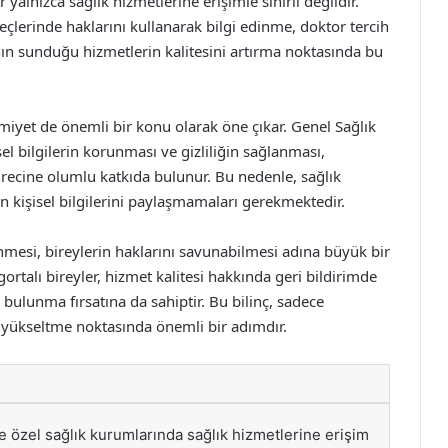
yalnızca sağlık hizmetlerine erişimle sınırlı değildir.
reçlerinde haklarını kullanarak bilgi edinme, doktor tercih
ının sunduğu hizmetlerin kalitesini artırma noktasında bu
miyet de önemli bir konu olarak öne çıkar. Genel Sağlık
el bilgilerin korunması ve gizliliğin sağlanması,
recine olumlu katkıda bulunur. Bu nedenle, sağlık
n kişisel bilgilerini paylaşmamaları gerekmektedir.
inmesi, bireylerin haklarını savunabilmesi adına büyük bir
gortalı bireyler, hizmet kalitesi hakkında geri bildirimde
bulunma fırsatına da sahiptir. Bu bilinç, sadece
i yükseltme noktasında önemli bir adımdır.
ve özel sağlık kurumlarında sağlık hizmetlerine erişim