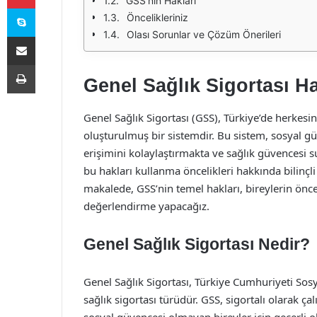
GSS’nin Hakları
Skype
Öncelikleriniz
Olası Sorunlar ve Çözüm Önerileri
E-Posta ile paylaş
Yazdır
Genel Sağlık Sigortası Ha
Genel Sağlık Sigortası (GSS), Türkiye’de herkes
oluşturulmuş bir sistemdir. Bu sistem, sosyal g
erişimini kolaylaştırmakta ve sağlık güvencesi 
bu hakları kullanma öncelikleri hakkında bilinç
makalede, GSS’nin temel hakları, bireylerin öncel
değerlendirme yapacağız.
Genel Sağlık Sigortası Nedir?
Genel Sağlık Sigortası, Türkiye Cumhuriyeti Sos
sağlık sigortası türüdür. GSS, sigortalı olarak ç
sosyal güvencesi olmayan bireyler için geçerli ol