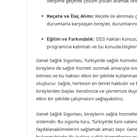
iletişime geçerek çözüm yolları aramak öne
Reçete ve İlaç Alımı:
Reçete ile alınması 
durumlarla karşılaşan bireyler, durumların
Eğitim ve Farkındalık:
GSS hakları konusun
programına katılmalı ve bu konuda bilgilend
Genel Sağlık Sigortası, Türkiye’de sağlık hizme
bireylere de sağlık hizmeti sunmak amacıyla öne
bilmesi ve bu hakları etkin bir şekilde kullanmas
oluşturur. Sağlık, herkesin en temel hakkıdır ve
bireylerden başlar. Kendimize ve çevremize duyd
etkin bir şekilde çalışmasını sağlayabiliriz.
Genel Sağlık Sigortası, bireylerin sağlık hizmetle
sistemdir. Bu sigorta türü, Türkiye’de tüm vatand
faydalanabilmelerini sağlamak amacı taşır. Genel
bulunmaktadır. Bu haklar, sağlık hizmetlerine e