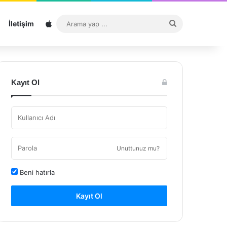
Sitemap
Arama
İletişim
yap
...
Kayıt Ol
Unuttunuz mu?
Beni hatırla
Kayıt Ol