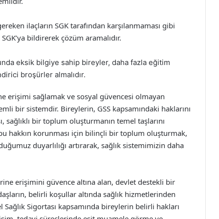
mlidir.
gereken ilaçların SGK tarafından karşılanmaması gibi
ı SGK’ya bildirerek çözüm aramalıdır.
da eksik bilgiye sahip bireyler, daha fazla eğitim
irici broşürler almalıdır.
tine erişimi sağlamak ve sosyal güvencesi olmayan
mli bir sistemdir. Bireylerin, GSS kapsamındaki haklarını
ı, sağlıklı bir toplum oluşturmanın temel taşlarını
 bu hakkın korunması için bilinçli bir toplum oluşturmak,
uğumuz duyarlılığı artırarak, sağlık sistemimizin daha
rine erişimini güvence altına alan, devlet destekli bir
aşların, belirli koşullar altında sağlık hizmetlerinden
 Sağlık Sigortası kapsamında bireylerin belirli hakları
rişim, tedavi süreçlerinde eşit muamele görme ve