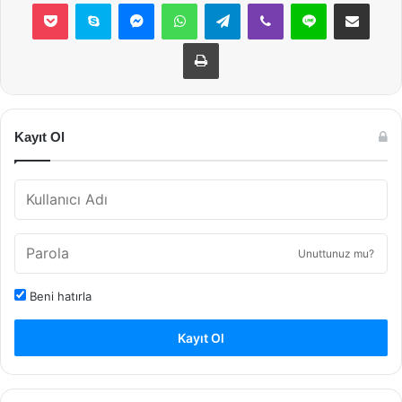
Pocket
Skype
Messenger
WhatsApp
Telegram
Viber
Line
E-Posta ile payla
Yazdır
Kayıt Ol
Unuttunuz mu?
Beni hatırla
Kayıt Ol