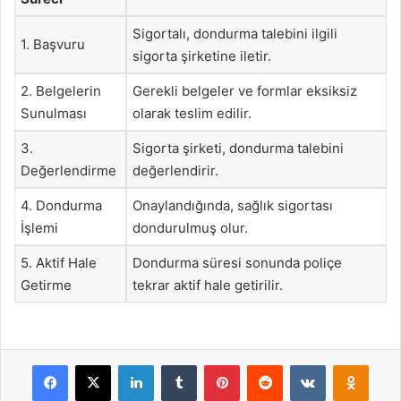
Sigortalı, dondurma talebini ilgili
1. Başvuru
sigorta şirketine iletir.
2. Belgelerin
Gerekli belgeler ve formlar eksiksiz
Sunulması
olarak teslim edilir.
3.
Sigorta şirketi, dondurma talebini
Değerlendirme
değerlendirir.
4. Dondurma
Onaylandığında, sağlık sigortası
İşlemi
dondurulmuş olur.
5. Aktif Hale
Dondurma süresi sonunda poliçe
Getirme
tekrar aktif hale getirilir.
Facebook
X
LinkedIn
Tumblr
Pinterest
Reddit
VKontakte
Odnok