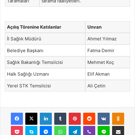
Taramaları
tarama faaliyetleri.
Açılış Törenine Katılanlar
Unvan
İl Sağlık Müdürü
Ahmet Yılmaz
Belediye Başkanı
Fatma Demir
Sağlık Bakanlığı Temsilcisi
Mehmet Koç
Halk Sağlığı Uzmanı
Elif Akman
Yerel STK Temsilcisi
Ali Çetin
Facebook
X
LinkedIn
Tumblr
Pinterest
Reddit
VKontakte
Odnok
Pocket
Skype
Messenger
WhatsApp
Telegram
Viber
Line
E-Posta ile payla