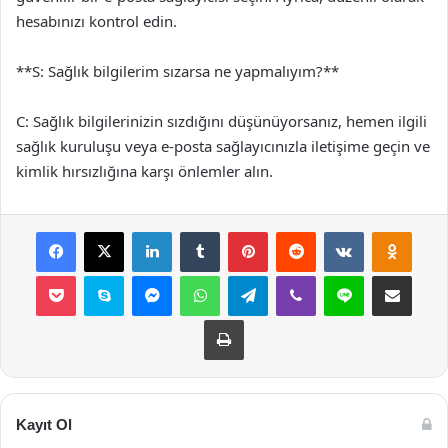
hesabınızı kontrol edin.
**S: Sağlık bilgilerim sızarsa ne yapmalıyım?**
C: Sağlık bilgilerinizin sızdığını düşünüyorsanız, hemen ilgili
sağlık kuruluşu veya e-posta sağlayıcınızla iletişime geçin ve
kimlik hırsızlığına karşı önlemler alın.
Facebook
X
LinkedIn
Tumblr
Pinterest
Reddit
VKontakte
Odnok
Pocket
Skype
Messenger
WhatsApp
Telegram
Viber
Line
E-Posta ile payla
Yazdır
Kayıt Ol