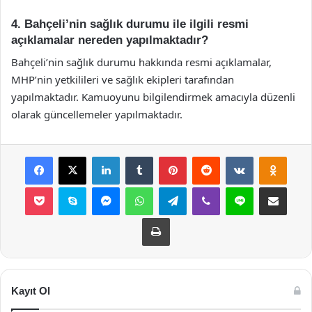
4. Bahçeli’nin sağlık durumu ile ilgili resmi
açıklamalar nereden yapılmaktadır?
Bahçeli’nin sağlık durumu hakkında resmi açıklamalar,
MHP’nin yetkilileri ve sağlık ekipleri tarafından
yapılmaktadır. Kamuoyunu bilgilendirmek amacıyla düzenli
olarak güncellemeler yapılmaktadır.
Facebook
X
LinkedIn
Tumblr
Pinterest
Reddit
VKontakte
Odnok
Pocket
Skype
Messenger
WhatsApp
Telegram
Viber
Line
E-Posta ile payla
Yazdır
Kayıt Ol