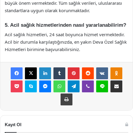
büyük önem vermektedir. Tüm sağlık verileri, uluslararası
standartlara uygun olarak korunmaktadır.
5. Acil sağlık hizmetlerinden nasıl yararlanabilirim?
Acil sağlık hizmetleri, 24 saat boyunca hizmet vermektedir.
Acil bir durumla karşılaştığınızda, en yakın Deva Özel Sağlık
Hizmetleri birimine başvurabilirsiniz.
Facebook
X
LinkedIn
Tumblr
Pinterest
Reddit
VKontakte
Odnok
Pocket
Skype
Messenger
WhatsApp
Telegram
Viber
Line
E-Posta ile payla
Yazdır
Kayıt Ol