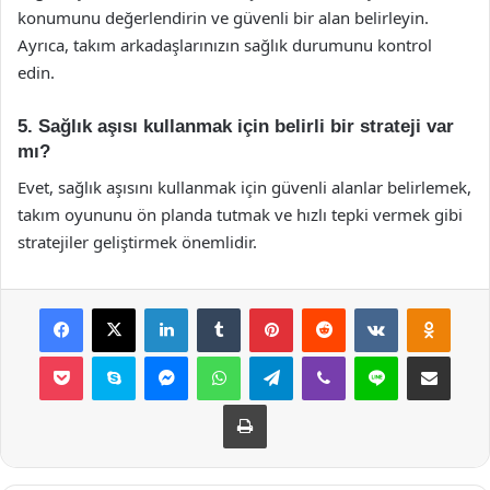
konumunu değerlendirin ve güvenli bir alan belirleyin.
Ayrıca, takım arkadaşlarınızın sağlık durumunu kontrol
edin.
5. Sağlık aşısı kullanmak için belirli bir strateji var
mı?
Evet, sağlık aşısını kullanmak için güvenli alanlar belirlemek,
takım oyununu ön planda tutmak ve hızlı tepki vermek gibi
stratejiler geliştirmek önemlidir.
Facebook
X
LinkedIn
Tumblr
Pinterest
Reddit
VKontakte
Odnok
Pocket
Skype
Messenger
WhatsApp
Telegram
Viber
Line
E-Posta ile payla
Yazdır