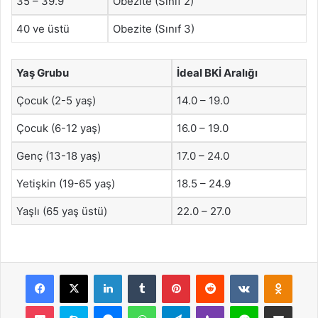
35 – 39.9
Obezite (Sınıf 2)
40 ve üstü
Obezite (Sınıf 3)
Yaş Grubu
İdeal BKİ Aralığı
Çocuk (2-5 yaş)
14.0 – 19.0
Çocuk (6-12 yaş)
16.0 – 19.0
Genç (13-18 yaş)
17.0 – 24.0
Yetişkin (19-65 yaş)
18.5 – 24.9
Yaşlı (65 yaş üstü)
22.0 – 27.0
Facebook
X
LinkedIn
Tumblr
Pinterest
Reddit
VKontakte
Odnok
Pocket
Skype
Messenger
WhatsApp
Telegram
Viber
Line
E-Posta ile payla