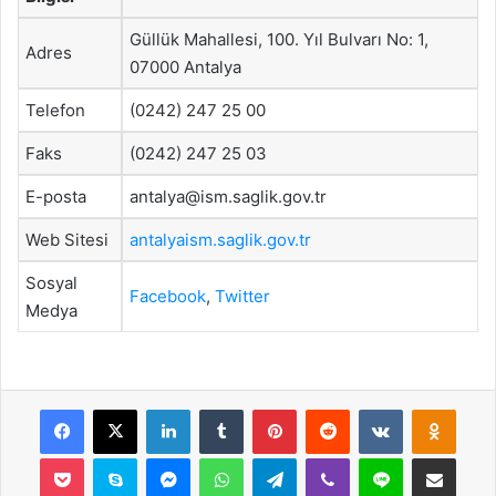
Güllük Mahallesi, 100. Yıl Bulvarı No: 1,
Adres
07000 Antalya
Telefon
(0242) 247 25 00
Faks
(0242) 247 25 03
E-posta
antalya@ism.saglik.gov.tr
Web Sitesi
antalyaism.saglik.gov.tr
Sosyal
Facebook
,
Twitter
Medya
Facebook
X
LinkedIn
Tumblr
Pinterest
Reddit
VKontakte
Odnok
Pocket
Skype
Messenger
WhatsApp
Telegram
Viber
Line
E-Posta ile payla