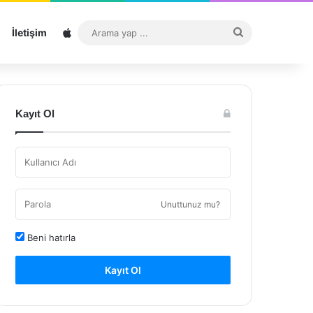
Sitemap
Arama
İletişim
yap
...
Kayıt Ol
Unuttunuz mu?
Beni hatırla
Kayıt Ol