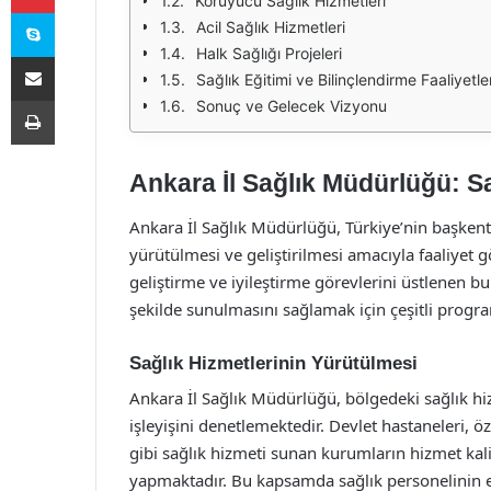
Koruyucu Sağlık Hizmetleri
Skype
Acil Sağlık Hizmetleri
Halk Sağlığı Projeleri
E-Posta ile paylaş
Sağlık Eğitimi ve Bilinçlendirme Faaliyetler
Yazdır
Sonuç ve Gelecek Vizyonu
Ankara İl Sağlık Müdürlüğü: Sa
Ankara İl Sağlık Müdürlüğü, Türkiye’nin başkent
yürütülmesi ve geliştirilmesi amacıyla faaliyet 
geliştirme ve iyileştirme görevlerini üstlenen bu
şekilde sunulmasını sağlamak için çeşitli progra
Sağlık Hizmetlerinin Yürütülmesi
Ankara İl Sağlık Müdürlüğü, bölgedeki sağlık hi
işleyişini denetlemektedir. Devlet hastaneleri, öz
gibi sağlık hizmeti sunan kurumların hizmet kalit
yapmaktadır. Bu kapsamda sağlık personelinin e