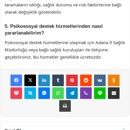
taramaların sıklığı, sağlık durumu ve risk faktörlerine bağlı
olarak değişiklik gösterebilir.
5. Psikososyal destek hizmetlerinden nasıl
yararlanabilirim?
Psikososyal destek hizmetlerine ulaşmak için Adana İl Sağlık
Müdürlüğü veya bağlı sağlık kuruluşları ile iletişime
geçebilirsiniz. Bu hizmetler genellikle ücretsizdir.
Facebook
X
LinkedIn
Tumblr
Pinterest
Reddit
VKontakte
Odnok
Pocket
Skype
Messenger
WhatsApp
Telegram
Viber
Line
E-Posta ile payla
Yazdır