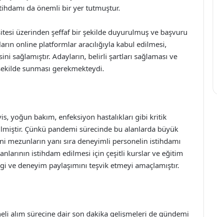
stihdamı da önemli bir yer tutmuştur.
 sitesi üzerinden şeffaf bir şekilde duyurulmuş ve başvuru
uların online platformlar aracılığıyla kabul edilmesi,
ini sağlamıştır. Adayların, belirli şartları sağlaması ve
r şekilde sunması gerekmekteydi.
vis, yoğun bakım, enfeksiyon hastalıkları gibi kritik
rilmiştir. Çünkü pandemi sürecinde bu alanlarda büyük
ni mezunların yanı sıra deneyimli personelin istihdamı
şanlarının istihdam edilmesi için çeşitli kurslar ve eğitim
gi ve deneyim paylaşımını teşvik etmeyi amaçlamıştır.
neli alım sürecine dair son dakika gelişmeleri de gündemi