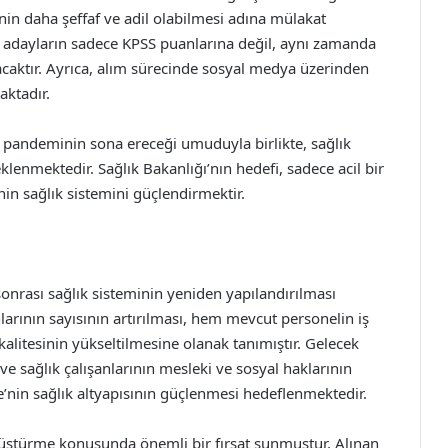
nin daha şeffaf ve adil olabilmesi adına mülakat
le adayların sadece KPSS puanlarına değil, aynı zamanda
caktır. Ayrıca, alım sürecinde sosyal medya üzerinden
aktadır.
, pandeminin sona ereceği umuduyla birlikte, sağlık
eklenmektedir. Sağlık Bakanlığı’nın hedefi, sadece acil bir
nin sağlık sistemini güçlendirmektir.
onrası sağlık sisteminin yeniden yapılandırılması
nlarının sayısının artırılması, hem mevcut personelin iş
alitesinin yükseltilmesine olanak tanımıştır. Gelecek
 ve sağlık çalışanlarının mesleki ve sosyal haklarının
ye’nin sağlık altyapısının güçlenmesi hedeflenmektedir.
nüştürme konusunda önemli bir fırsat sunmuştur. Alınan