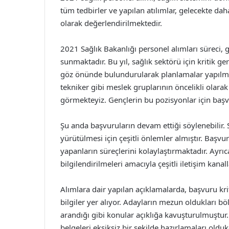
tüm tedbirler ve yapılan atılımlar, gelecekte dah
olarak değerlendirilmektedir.
2021 Sağlık Bakanlığı personel alımları süreci, g
sunmaktadır. Bu yıl, sağlık sektörü için kritik g
göz önünde bulundurularak planlamalar yapılmışt
tekniker gibi meslek gruplarının öncelikli olarak
görmekteyiz. Gençlerin bu pozisyonlar için başvu
Şu anda başvuruların devam ettiği söylenebilir. 
yürütülmesi için çeşitli önlemler almıştır. Başvu
yapanların süreçlerini kolaylaştırmaktadır. Ayr
bilgilendirilmeleri amacıyla çeşitli iletişim kanal
Alımlara dair yapılan açıklamalarda, başvuru kri
bilgiler yer alıyor. Adayların mezun oldukları bö
arandığı gibi konular açıklığa kavuşturulmuştu
belgeleri eksiksiz bir şekilde hazırlamaları oldu