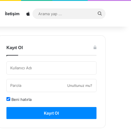
Sitemap
Arama
İletişim
yap
...
Kayıt Ol
Unuttunuz mu?
Beni hatırla
Kayıt Ol