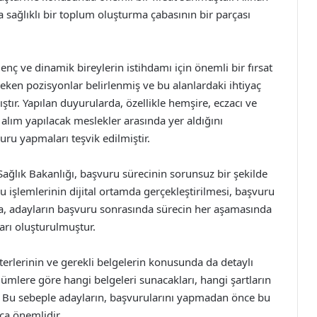
a sağlıklı bir toplum oluşturma çabasının bir parçası
enç ve dinamik bireylerin istihdamı için önemli bir fırsat
ereken pozisyonlar belirlenmiş ve bu alanlardaki ihtiyaç
ır. Yapılan duyurularda, özellikle hemşire, eczacı ve
 alım yapılacak meslekler arasında yer aldığını
ru yapmaları teşvik edilmiştir.
Sağlık Bakanlığı, başvuru sürecinin sorunsuz bir şekilde
ru işlemlerinin dijital ortamda gerçekleştirilmesi, başvuru
ıca, adayların başvuru sonrasında sürecin her aşamasında
ları oluşturulmuştur.
terlerinin ve gerekli belgelerin konusunda da detaylı
lümlere göre hangi belgeleri sunacakları, hangi şartların
r. Bu sebeple adayların, başvurularını yapmadan önce bu
kça önemlidir.