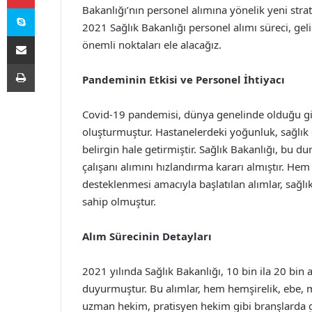
Skype
Bakanlığı’nın personel alımına yönelik yeni stra
2021 Sağlık Bakanlığı personel alımı süreci, gel
E-Posta ile paylaş
önemli noktaları ele alacağız.
Yazdır
Pandeminin Etkisi ve Personel İhtiyacı
Covid-19 pandemisi, dünya genelinde olduğu gibi
oluşturmuştur. Hastanelerdeki yoğunluk, sağlık 
belirgin hale getirmiştir. Sağlık Bakanlığı, bu
çalışanı alımını hızlandırma kararı almıştır. H
desteklenmesi amacıyla başlatılan alımlar, sağlı
sahip olmuştur.
Alım Sürecinin Detayları
2021 yılında Sağlık Bakanlığı, 10 bin ila 20 bin 
duyurmuştur. Bu alımlar, hem hemşirelik, ebe, m
uzman hekim, pratisyen hekim gibi branşlarda ge