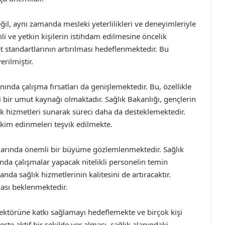
il, aynı zamanda mesleki yeterlilikleri ve deneyimleriyle
mli ve yetkin kişilerin istihdam edilmesine öncelik
t standartlarının artırılması hedeflenmektedir. Bu
rilmiştir.
lanında çalışma fırsatları da genişlemektedir. Bu, özellikle
i bir umut kaynağı olmaktadır. Sağlık Bakanlığı, gençlerin
lik hizmetleri sunarak süreci daha da desteklemektedir.
rikim edinmeleri teşvik edilmekte.
yılarında önemli bir büyüme gözlemlenmektedir. Sağlık
landa çalışmalar yapacak nitelikli personelin temin
a sağlık hizmetlerinin kalitesini de artıracaktır.
ması beklenmektedir.
sektörüne katkı sağlamayı hedeflemekte ve birçok kişi
eçte aktif bir şekilde yer alması, sağlık alanındaki