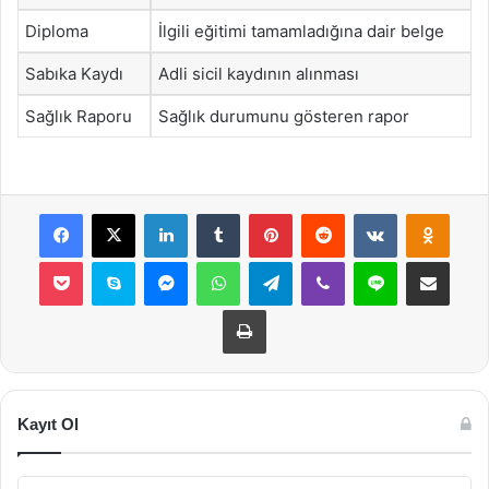
Diploma
İlgili eğitimi tamamladığına dair belge
Sabıka Kaydı
Adli sicil kaydının alınması
Sağlık Raporu
Sağlık durumunu gösteren rapor
Facebook
X
LinkedIn
Tumblr
Pinterest
Reddit
VKontakte
Odnok
Pocket
Skype
Messenger
WhatsApp
Telegram
Viber
Line
E-Posta ile payla
Yazdır
Kayıt Ol