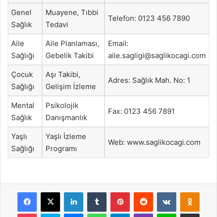
Genel
Muayene, Tıbbi
Telefon: 0123 456 7890
Sağlık
Tedavi
Aile
Aile Planlaması,
Email:
Sağlığı
Gebelik Takibi
aile.sagligi@saglikocagi.com
Çocuk
Aşı Takibi,
Adres: Sağlık Mah. No: 1
Sağlığı
Gelişim İzleme
Mental
Psikolojik
Fax: 0123 456 7891
Sağlık
Danışmanlık
Yaşlı
Yaşlı İzleme
Web: www.saglikocagi.com
Sağlığı
Programı
Facebook
X
LinkedIn
Tumblr
Pinterest
Reddit
VKontakte
Odnok
Pocket
Skype
Messenger
WhatsApp
Telegram
Viber
Line
E-Posta ile payla